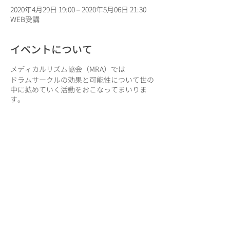
2020年4月29日 19:00 – 2020年5月06日 21:30
WEB受講
イベントについて
メディカルリズム協会（MRA）では
ドラムサークルの効果と可能性について世の
中に拡めていく活動をおこなってまいりま
す。
ドラムサークル（DC）について「企画・制
作・営業」を行う方を「ドラムサークルプロ
デューサー（DCP）」とし
その理解度についてMRAで認定を行います。
認定DCPはMRA協会員としてDCの企画営業
活動を行なっていただき営業手数料を受け取
っていただけます。
このイベントをシェア
また、当協会で受託したDC実施案件につい
ては
協会認定のドラムサークルファシリテーター
（KENKOBEAT–DCF）ならびに