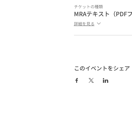
チケットの種類
テキスト購入：
MRAテキスト（PDF
詳細を見る
https://www.medicalrhyt
・PayPal
・銀行振込
https://beatlabo.stores.jp
・コンビニ決済
このイベントをシェア
・PayPal
・銀行振込
・キャリア決済
・楽天ペイ
・クレジットカード
→AmericanExpress
→Diners
→JCB