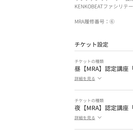
KENKOBEATファシリ
MRA履修番号：⑥
講師：若林竜丞
チケット設定
申込締切：4月27日
開催日時：5月4日「10:30〜
チケットの種類
昼【MRA】認定講座「
内容：
詳細を見る
MRA認定講座
履修番号⑥「DCスキルA-
チケットの種類
夜【MRA】認定講座「
詳細を見る
※受講の際、別途販売中
【MRAテキスト「DrumCir