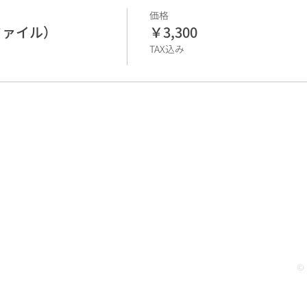
価格
ファイル）
￥3,300
TAX込み
hm.org/shop
​｜プライバシーポリシー｜
©
​｜
活動報告
｜
特定商取引法に基づく表記
｜