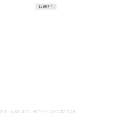
販売終了
 2019 by MEDICAL RHYTHM ASSOCIATION.