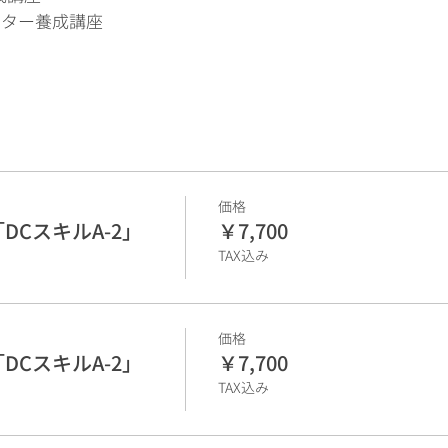
テーター養成講座
15:30」または「16:30〜21:30」
価格
DCスキルA-2」
￥7,700
TAX込み
2」（4時間）
価格
DCスキルA-2」
￥7,700
TAX込み
の
cleFacilitatior 読本」（PDFファイル）】が必要です。（￥