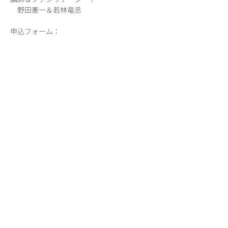
申込フォーム：
https://docs.google.com/forms/d/e/1FAIpQL
SebPpcjWNJ8jHhVGjOtIQmCdkp7R9ilGkmG
BHbFyg6pP1g_Pg/viewform
2019年11月に行われた「一日ほぼ、のだけん
スペシャル！」で

やり残した「タイコと踊る」コーナーを拡大
続きを読む >>
このイベントをシェア