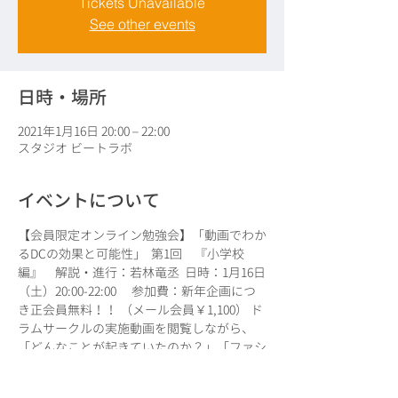
Tickets Unavailable
See other events
日時・場所
2021年1月16日 20:00 – 22:00
スタジオ ビートラボ
イベントについて
【会員限定オンライン勉強会】「動画でわか
るDCの効果と可能性」  第1回　『小学校
編』　解説・進行：若林竜丞  日時：1月16日
（土）20:00-22:00　 参加費：新年企画につ
き正会員無料！！ （メール会員￥1,100） ド
ラムサークルの実施動画を閲覧しながら、 
「どんなことが起きていたのか？」「ファシ
リテーター の動きについて」等々を みなさ
んでディスカッションしていく内容になって