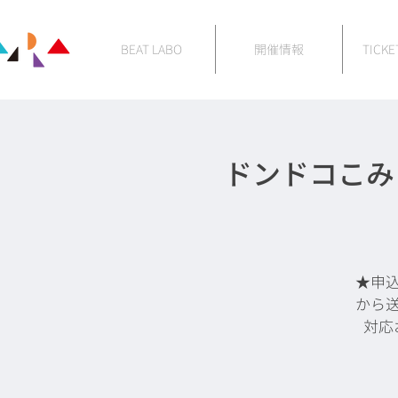
BEAT LABO
開催情報
TICKE
ドンドコこみ
★申
から
対応