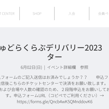
T CENTER
SHOP
入会
会員ペ
ゅどらくらぶデリバリー2023
ター
6月02日(日)
  |  
イベント詳細欄 参照
込フォームのご記入送信はお済みでしょうか？？ 申込フ
送信後こちらのチケットセンターで決済をお願い致します。
および会場や人数の確認のため、２段階申込をお願いして
す。申込フォームURL（コピペでご利用ください）→
https://forms.gle/Qncb4wK5QMnddovK6