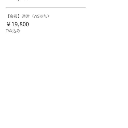
【会員】通常（WS参加）
￥19,800
TAX込み
【会員】書籍付き（WS参加＋書籍）
￥24,200
TAX込み
【会員】書籍予約購入者
￥17,600
TAX込み
販売終了
チケットの種類